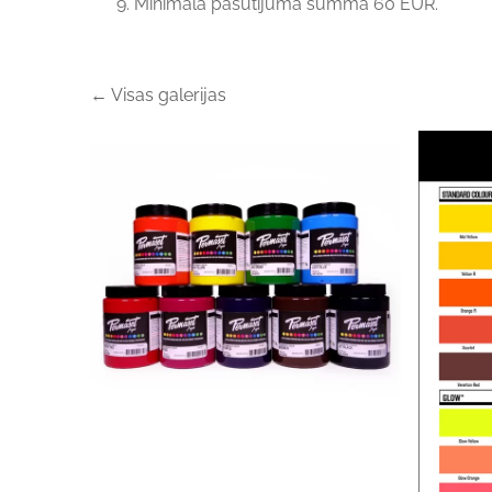
Minimālā pasūtījuma summa 60 EUR.
Visas galerijas