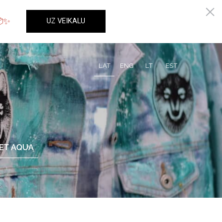
LAT
ENG
LT
EST
ET AQUA