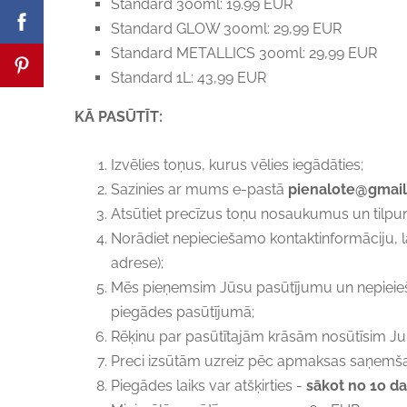
Standard 300ml: 19.99 EUR
Standard GLOW 300ml: 29,99 EUR
Standard METALLICS 300ml: 29,99 EUR
Standard 1L: 43,99 EUR
KĀ PASŪTĪT:
Izvēlies toņus, kurus vēlies iegādāties;
Sazinies ar mums e-pastā
pienalote@gmai
Atsūtiet precīzus toņu nosaukumus un tilpu
Norādiet nepieciešamo kontaktinformāciju, 
adrese);
Mēs pieņemsim Jūsu pasūtījumu un nepieieš
piegādes pasūtījumā;
Rēķinu par pasūtītajām krāsām nosūtīsim Ju
Preci izsūtām uzreiz pēc apmaksas saņemš
Piegādes laiks var atšķirties -
sākot no 1o da