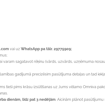
l.com
vai uz
WhatsApp pa tālr. 29775909;
mus;
lai varam sagatavot rēķinu (vārds, uzvārds, uzņēmuma nosau
amības gadījumā precizēsim pasūtījuma detaļas un tad iekļ
ms tieši pims krāsu izsūtīšanas uz Jums vēlamo Omniva pako
anas.
rba dienām, līdz pat 3 nedēļām
. Aicinām plānot pasūtījumu s