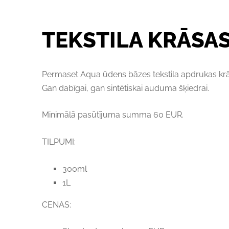
TEKSTILA KRĀSA
Permaset Aqua ūdens bāzes tekstila apdrukas krās
Gan dabīgai, gan sintētiskai auduma šķiedrai.
Minimālā pasūtījuma summa 60 EUR.
TILPUMI:
300ml
1L
CENAS: