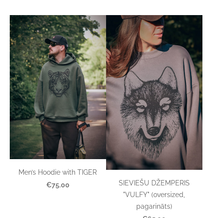
Men’s Hoodie with TIGER
SIEVIEŠU DŽEMPERIS
€75.00
"VULFY" (oversized,
pagarināts)