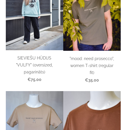
SIEVIEŠU HŪDIJS
"mood: need prosecco",
"VULFY" (oversized,
women T-shirt (regular
pagarināts)
fit)
€75.00
€35.00