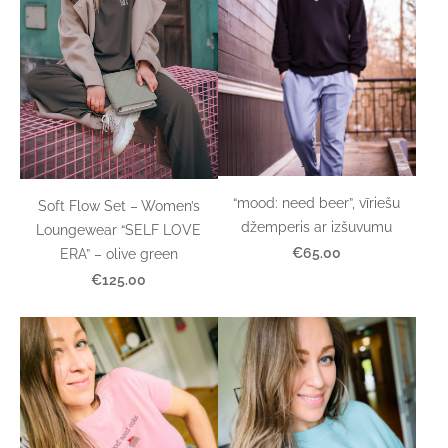
“mood: need beer”, vīriešu
Soft Flow Set – Women’s
džemperis ar izšuvumu
Loungewear “SELF LOVE
€65.00
ERA” – olive green
€125.00