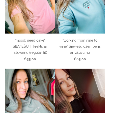
“mood: need cake”
“working from nine to
SIEVIEŠU T-krekls ar
wine” Sieviešu džemperis
izšuvumu (regular fit)
ar izšuvumu
€35.00
€65.00