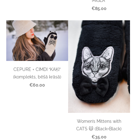
MIGLĀ"
€85.00
CEPURE + CIMDI “KAĶI”
(komplekts, bēšā krāsā)
€60.00
Women’s Mittens with
CATS 🐱 (Black+Black)
€35.00