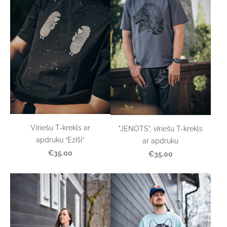
Vīriešu T-krekls ar
"JENOTS", vīriešu T-krekls
apdruku “Ezīši”
ar apdruku
€35.00
€35.00