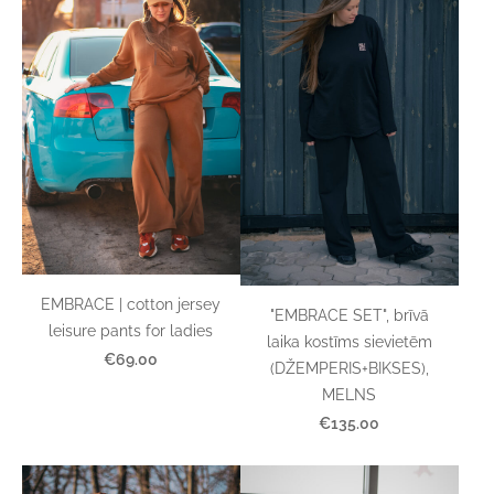
EMBRACE | cotton jersey
"EMBRACE SET", brīvā
leisure pants for ladies
laika kostīms sievietēm
€69.00
(DŽEMPERIS+BIKSES),
MELNS
€135.00