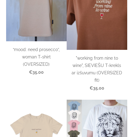
“mood: need prosecco”,
woman T-shirt
"working from nine to
(OVERSIZED)
wine", SIEVIEŠU T-krekls
€35.00
ar izšuvumu (OVERSIZED
fit)
€35.00