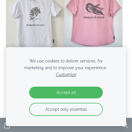
"STRAUJA KĀ GAUJA",
We use cookies to deliver services, for
"REIBINOŠA KĀ IEVA",
sieviešu T-krekls ar
marketing and to improve your experience.
sieviešu T-krekls ar
apdruku (regular fit)
Customize
apdruku (regular fit)
€35.00
€35.00
Accept all
Accept only essential