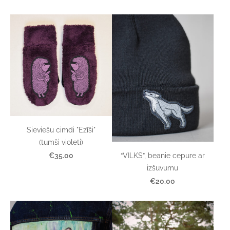
Sieviešu cimdi "Ezīši"
(tumši violeti)
“VILKS”, beanie cepure ar
€35.00
izšuvumu
€20.00