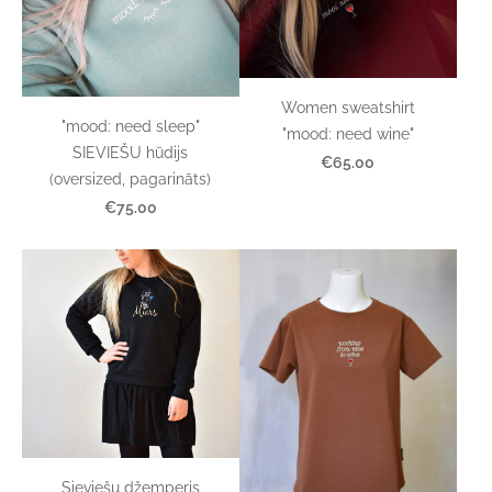
Women sweatshirt
"mood: need sleep"
"mood: need wine"
SIEVIEŠU hūdijs
€65.00
(oversized, pagarināts)
€75.00
Sieviešu džemperis