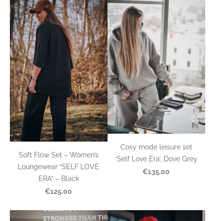
Cosy mode leisure set
Soft Flow Set – Women’s
‘Self Love Era’, Dove Grey
Loungewear “SELF LOVE
€135.00
ERA” – Black
€125.00