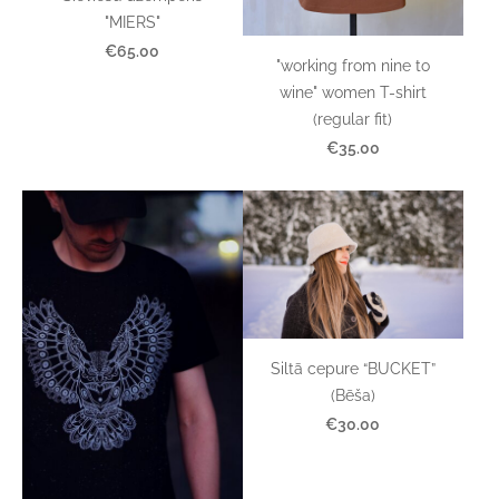
"MIERS"
€65.00
"working from nine to
wine" women T-shirt
(regular fit)
€35.00
Siltā cepure “BUCKET”
(Bēša)
€30.00