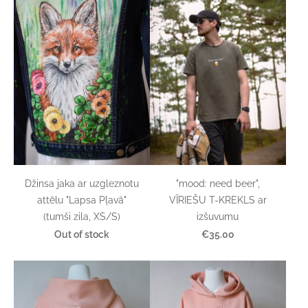
Džinsa jaka ar uzgleznotu
"mood: need beer",
attēlu "Lapsa Pļavā"
VĪRIEŠU T-KREKLS ar
(tumši zila, XS/S)
izšuvumu
Out of stock
€35.00