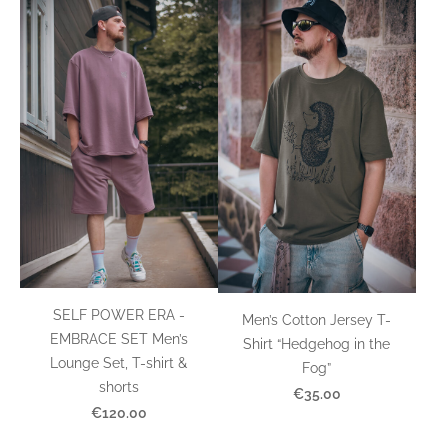
SELF POWER ERA -
Men’s Cotton Jersey T-
EMBRACE SET Men’s
Shirt “Hedgehog in the
Lounge Set, T-shirt &
Fog”
shorts
€35.00
€120.00