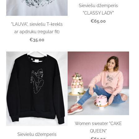
Sieviešu džemperis
"CLASSY LADY"
€65.00
"LAUVA", sieviešu T-krekls
ar apdruku (regular fit)
€35.00
Women sweater "CAKE
QUEEN"
Sieviešu džemperis
€65.00