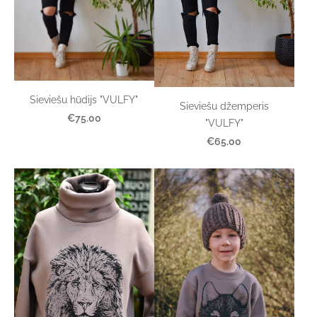
Sieviešu hūdijs "VULFY"
Sieviešu džemperis
€75.00
"VULFY"
€65.00