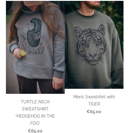
Men’s Sweatshirt with
TURTLE NECK
TIGER
SWEATSHIRT
€65.00
“HEDGEHOG IN THE
FOG”
€65.00