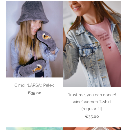
Cimdi “LAPSA”, Pelēki
€35.00
"trust me, you can dance!
wine" women T-shirt
(regular fit)
€35.00