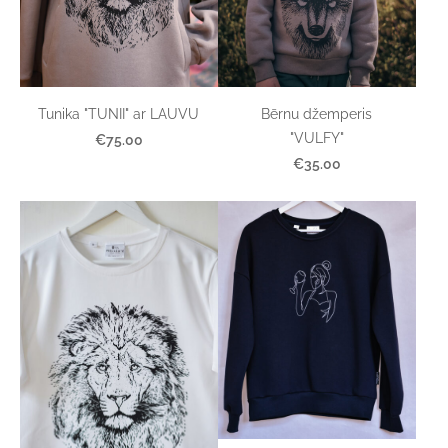
Bērnu džemperis
Tunika "TUNII" ar LAUVU
"VULFY"
€75.00
€35.00