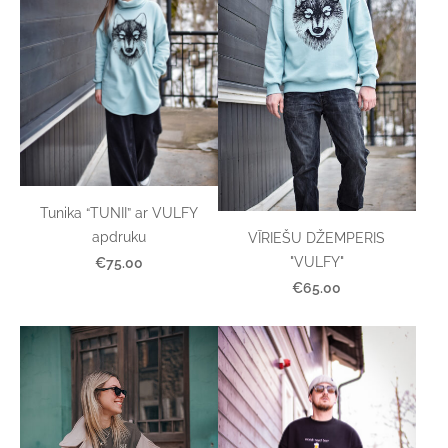
Tunika “TUNII” ar VULFY
apdruku
VĪRIEŠU DŽEMPERIS
"VULFY"
€75.00
€65.00