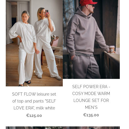
SELF POWER ERA -
COSY MODE WARM
SOFT FLOW leisure set
LOUNGE SET FOR
of top and pants "SELF
MEN'S
LOVE ERA", milk white
€135.00
€125.00