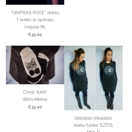
"GRAFISKĀ PŪCE", vīriešu
T-krekls ar apdruku
(regular fit)
€35.00
Cimdi “KAĶI”
(Bēšs+Melns)
€35.00
Siltinātās trikotāžas
kleita/tunika "EZĪTIS