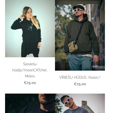
Sieviešu
hūdijs/moonCATcher,
Melns
VĪRIEŠU HŪDIJS /basic/
€75.00
€75.00