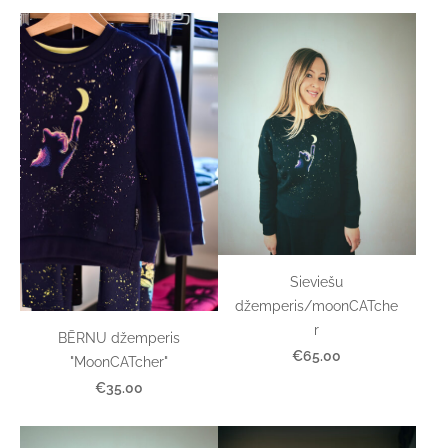
Sieviešu
džemperis/moonCATche
r
BĒRNU džemperis
€65.00
"MoonCATcher"
€35.00