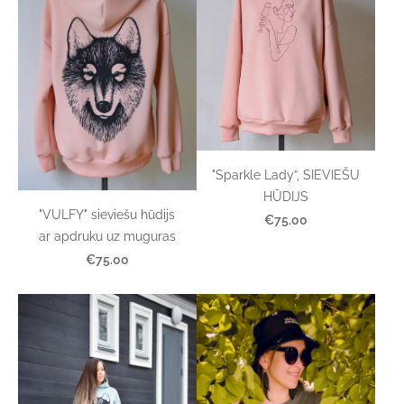
"Sparkle Lady”, SIEVIEŠU
HŪDIJS
"VULFY" sieviešu hūdijs
€75.00
ar apdruku uz muguras
€75.00