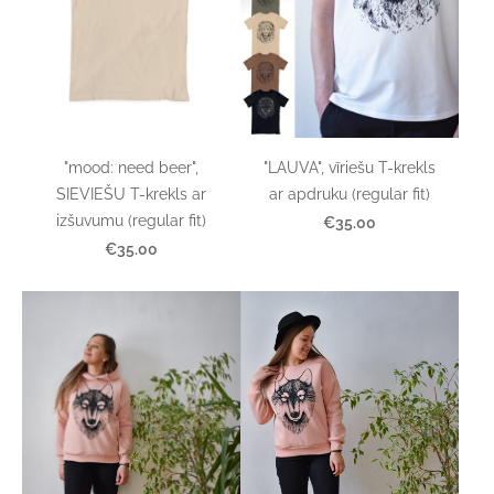
"mood: need beer",
"LAUVA", vīriešu T-krekls
SIEVIEŠU T-krekls ar
ar apdruku (regular fit)
izšuvumu (regular fit)
€35.00
€35.00