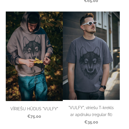
€65.00
"VULFY", vīriešu T-krekls
VĪRIEŠU HŪDIJS "VULFY"
ar apdruku (regular fit)
€75.00
€35.00