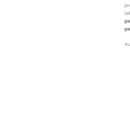
pr
la
pa
pa
Au