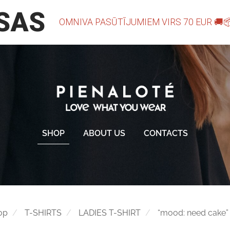
SHOP
ABOUT US
CONTACTS
op
T-SHIRTS
LADIES T-SHIRT
“mood: need cake” 