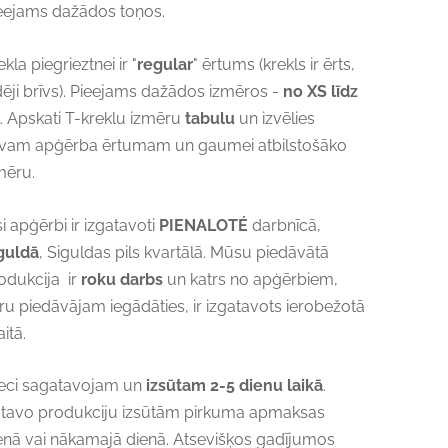
eejams dažādos toņos.
ekla piegrieztnei ir "
regular
" ērtums (krekls ir ērts,
dēji brīvs). Pieejams dažādos izmēros -
no XS līdz
. Apskati T-kreklu izmēru
tabulu
un izvēlies
vam apģērba ērtumam un gaumei atbilstošāko
mēru.
si apģērbi ir izgatavoti
PIENALOTÉ
darbnīcā,
guldā
, Siguldas pils kvartālā. Mūsu piedāvātā
odukcija ir
roku darbs
un katrs no apģērbiem,
ru piedāvājam iegādāties, ir izgatavots ierobežotā
itā.
eci sagatavojam un
izsūtam 2-5 dienu laikā
.
tavo produkciju izsūtām pirkuma apmaksas
enā vai nākamajā dienā. Atsevišķos gadījumos