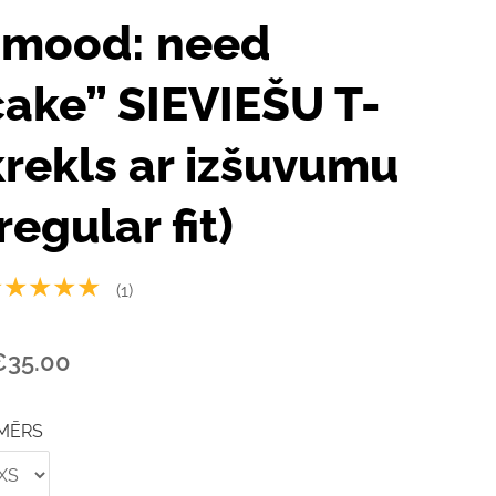
“mood: need
cake” SIEVIEŠU T-
krekls ar izšuvumu
regular fit)
★★★★★
(1)
€35.00
MĒRS