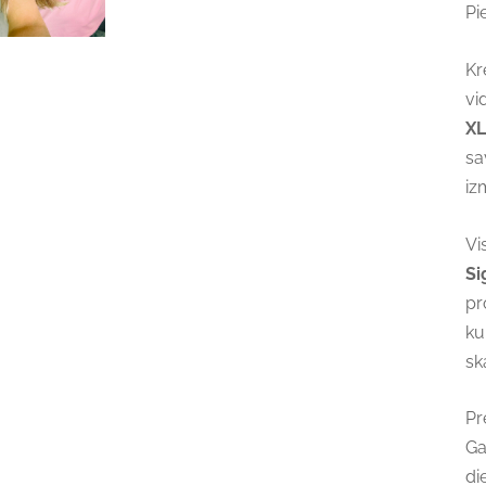
Pi
Kr
vi
XL
sa
iz
Vi
Si
pr
ku
ska
Pr
Ga
di