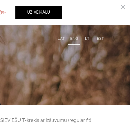
LAT
ENG
LT
EST
SIEVIEŠU T-krekls ar izšuvumu (regular fit)