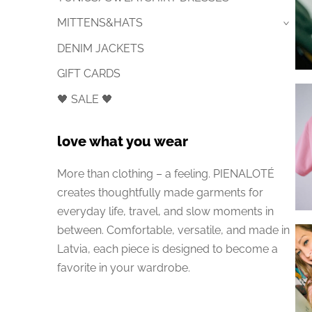
MITTENS&HATS
›
DENIM JACKETS
GIFT CARDS
🖤 SALE 🖤
love what you wear
More than clothing – a feeling. PIENALOTÉ
creates thoughtfully made garments for
everyday life, travel, and slow moments in
between. Comfortable, versatile, and made in
Latvia, each piece is designed to become a
favorite in your wardrobe.