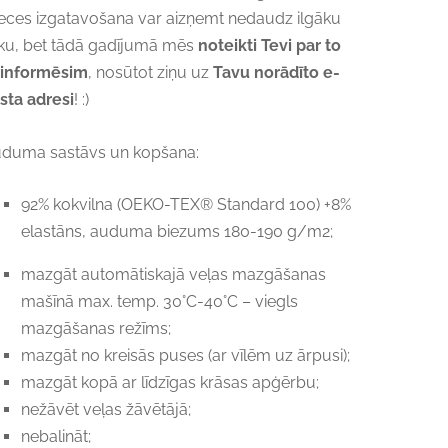
eces izgatavošana var aizņemt nedaudz ilgāku
iku, bet tādā gadījumā mēs
noteikti Tevi par to
informēsim
, nosūtot ziņu uz
Tavu norādīto e-
sta adresi
! :)
duma sastāvs un kopšana:
92% kokvilna (OEKO-TEX® Standard 100) +8%
elastāns, auduma biezums 180-190 g/m2;
mazgāt automātiskajā veļas mazgāšanas
mašīnā max. temp. 30°C-40°C – viegls
mazgāšanas režīms;
mazgāt no kreisās puses (ar vīlēm uz ārpusi);
mazgāt kopā ar līdzīgas krāsas apģērbu;
nežāvēt veļas žāvētājā;
nebalināt;