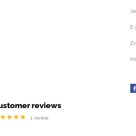
Ja
E-
Zv
In
ustomer reviews
★★★★
1 review