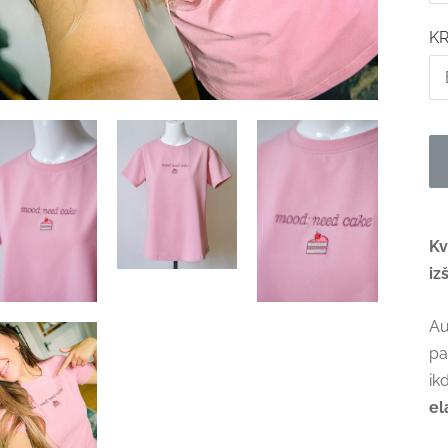
K
Kv
iz
Au
pa
ik
el