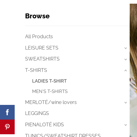
Browse
All Products
LEISURE SETS
›
SWEATSHIRTS
›
T-SHIRTS
›
LADIES T-SHIRT
MEN'S T-SHIRTS
MERLOTÉ/wine lovers
›
LEGGINGS
PIENALOTÉ KIDS
›
TUNICS/SWEATSHIRT DRESSES