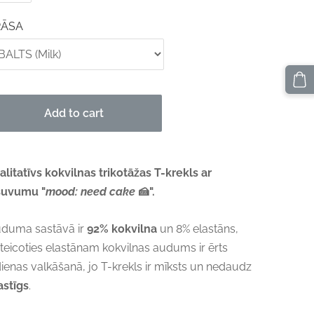
RĀSA
Add to cart
alitatīvs kokvilnas trikotāžas T-krekls ar
šuvumu "
mood: need cake
🍰".
duma sastāvā ir
92% kokvilna
un 8% elastāns,
teicoties elastānam kokvilnas audums ir ērts
dienas valkāšanā, jo T-krekls ir mīksts un nedaudz
astīgs
.