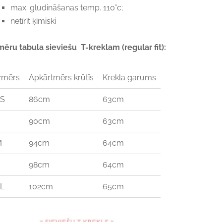
max. gludināšanas temp. 110°c;
netīrīt ķīmiski
mēru tabula sieviešu T-kreklam (regular fit):
zmērs
Apkārtmērs krūtīs
Krekla garums
S
86cm
63cm
90cm
63cm
M
94cm
64cm
98cm
64cm
L
102cm
65cm