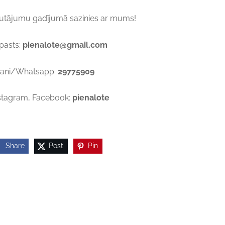
utājumu gadījumā sazinies ar mums!
pasts:
pienalote@gmail.com
ani/Whatsapp:
29775909
stagram, Facebook:
pienalote
Share
Post
Pin