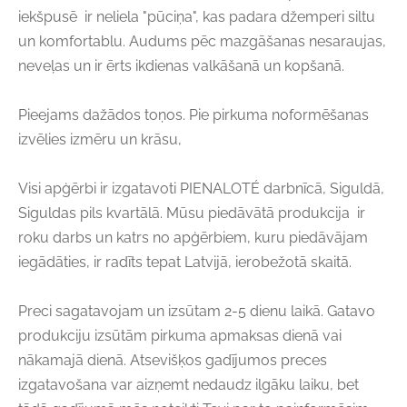
iekšpusē ir neliela "pūciņa", kas padara džemperi siltu
un komfortablu. Audums pēc mazgāšanas nesaraujas,
neveļas un ir ērts ikdienas valkāšanā un kopšanā.
Pieejams dažādos toņos. Pie pirkuma noformēšanas
izvēlies izmēru un krāsu,
Visi apģērbi ir izgatavoti PIENALOTÉ darbnīcā, Siguldā,
Siguldas pils kvartālā. Mūsu piedāvātā produkcija ir
roku darbs un katrs no apģērbiem, kuru piedāvājam
iegādāties, ir radīts tepat Latvijā, ierobežotā skaitā.
Preci sagatavojam un izsūtam 2-5 dienu laikā. Gatavo
produkciju izsūtām pirkuma apmaksas dienā vai
nākamajā dienā. Atsevišķos gadījumos preces
izgatavošana var aizņemt nedaudz ilgāku laiku, bet