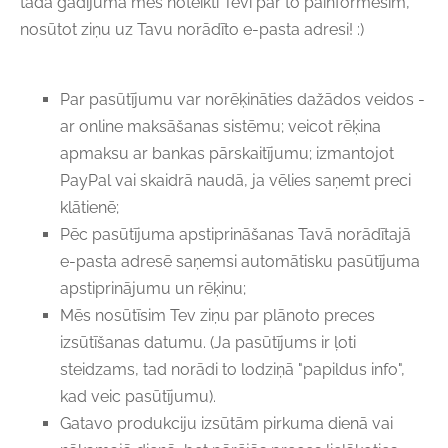
tādā gadījumā mēs noteikti Tevi par to painformēsim,
nosūtot ziņu uz Tavu norādīto e-pasta adresi! :)
Par pasūtījumu var norēķināties dažādos veidos -
ar online maksāšanas sistēmu; veicot rēķina
apmaksu ar bankas pārskaitījumu; izmantojot
PayPal vai skaidrā naudā, ja vēlies saņemt preci
klātienē;
Pēc pasūtījuma apstiprināšanas Tavā norādītajā
e-pasta adresē saņemsi automātisku pasūtījuma
apstiprinājumu un rēķinu;
Mēs nosūtīsim Tev ziņu par plānoto preces
izsūtīšanas datumu. (Ja pasūtījums ir ļoti
steidzams, tad norādi to lodziņā "papildus info",
kad veic pasūtījumu).
Gatavo produkciju izsūtām pirkuma dienā vai