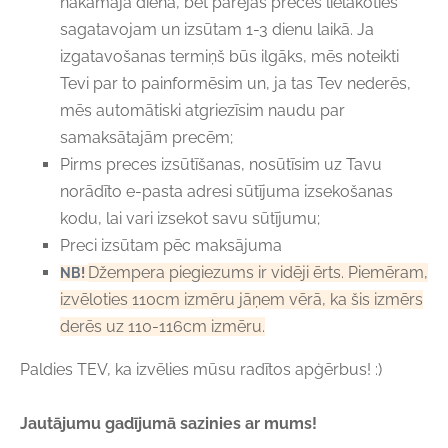
nākamajā dienā, bet pārējās preces lielākoties
sagatavojam un izsūtam 1-3 dienu laikā. Ja
izgatavošanas termiņš būs ilgāks, mēs noteikti
Tevi par to painformēsim un, ja tas Tev nederēs,
mēs automātiski atgriezīsim naudu par
samaksātajām precēm;
Pirms preces izsūtīšanas, nosūtīsim uz Tavu
norādīto e-pasta adresi sūtījuma izsekošanas
kodu, lai vari izsekot savu sūtījumu;
Preci izsūtam pēc maksājuma
Džempera piegiezums ir vidēji ērts. Piemēram,
NB!
izvēloties 110cm izmēru jāņem vērā, ka šis izmērs
derēs uz 110-116cm izmēru.
Paldies TEV, ka izvēlies mūsu radītos apģērbus! :)
Jautājumu gadījumā sazinies ar mums!