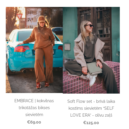
EMBRACE | kokvilnas
Soft Flow set - brīvā laika
trikotāžas bikses
kostīms sievietēm “SELF
sievietēm
LOVE ERA” - olīvu zaļš
€69.00
€125.00