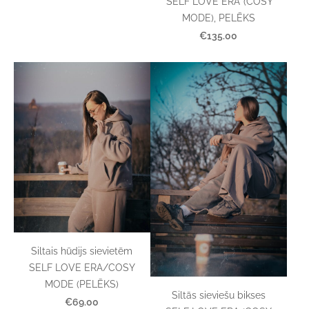
‘SELF LOVE ERA’ (COSY
MODE), PELĒKS
€135.00
Siltais hūdijs sievietēm
SELF LOVE ERA/COSY
MODE (PELĒKS)
Siltās sieviešu bikses
€69.00