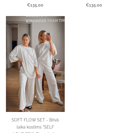
€135.00
€135.00
SOFT FLOW SET - Brīvā
laika kostīms "SELF