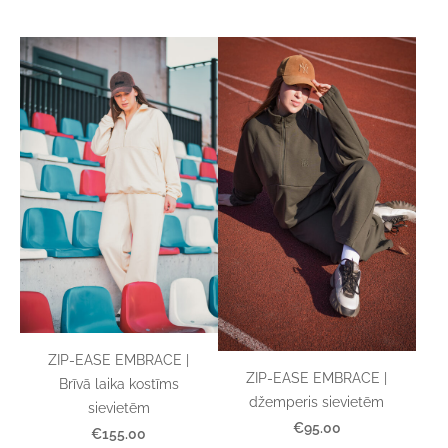
ZIP-EASE EMBRACE |
ZIP-EASE EMBRACE |
Brīvā laika kostīms
džemperis sievietēm
sievietēm
€95.00
€155.00