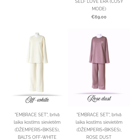
SELF LOVE ERA (COSY
MODE)
€69.00
"EMBRACE SET", brīvā
"EMBRACE SET", brīvā
laika kostīms sievietēm
laika kostīms sievietēm
(DŽEMPERIS+BIKSES),
(DŽEMPERIS+BIKSES),
BALTS OFF-WHITE
ROSE DUST