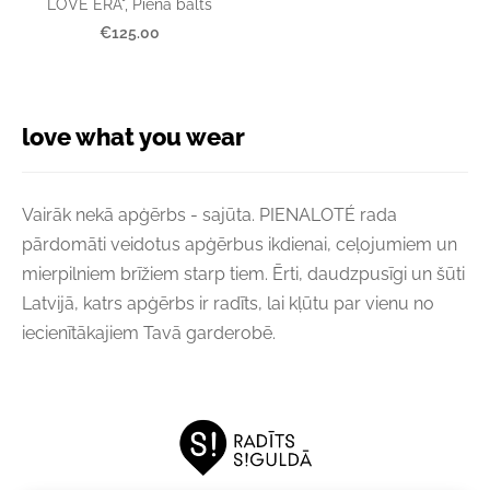
LOVE ERA", Piena balts
€125.00
love what you wear
Vairāk nekā apģērbs - sajūta. PIENALOTÉ rada
pārdomāti veidotus apģērbus ikdienai, ceļojumiem un
mierpilniem brīžiem starp tiem. Ērti, daudzpusīgi un šūti
Latvijā, katrs apģērbs ir radīts, lai kļūtu par vienu no
iecienītākajiem Tavā garderobē.