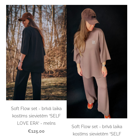
Soft Flow set - brīvā laika
kostīms sievietēm “SELF
LOVE ERA” - melns
Soft Flow set - brīvā laika
€125.00
kostīms sievietēm “SELF