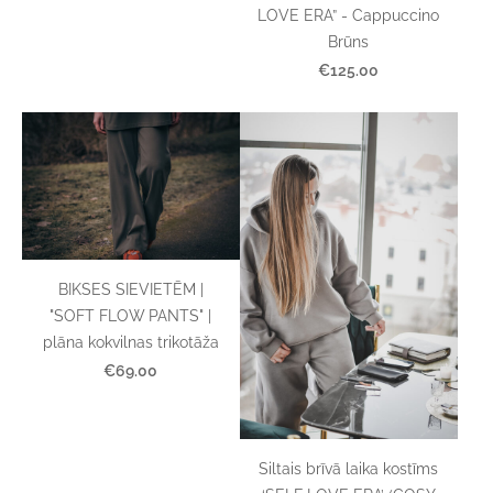
LOVE ERA” - Cappuccino
Brūns
€125.00
BIKSES SIEVIETĒM |
"SOFT FLOW PANTS" |
plāna kokvilnas trikotāža
€69.00
Siltais brīvā laika kostīms