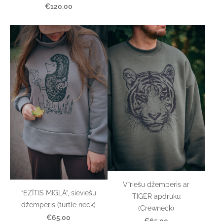
€120.00
Vīriešu džemperis ar
“EZĪTIS MIGLĀ”, sieviešu
TIGER apdruku
džemperis (turtle neck)
(Crewneck)
€65.00
€65.00