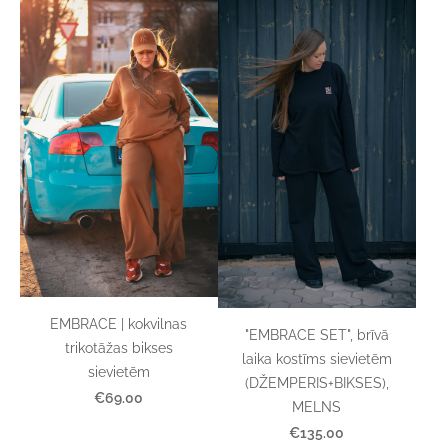
EMBRACE | kokvilnas
"EMBRACE SET", brīvā
trikotāžas bikses
laika kostīms sievietēm
sievietēm
(DŽEMPERIS+BIKSES),
€69.00
MELNS
€135.00