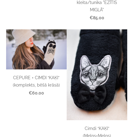
kleita/tunika "EZĪTIS
MIGLĀ"
€85.00
CEPURE + CIMDI “KAĶI”
(komplekts, bēšā krāsā)
€60.00
Cimdi “KAĶI”
(Melns+Melns)