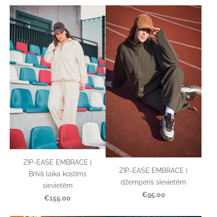
ZIP-EASE EMBRACE |
ZIP-EASE EMBRACE |
Brīvā laika kostīms
džemperis sievietēm
sievietēm
€95.00
€155.00