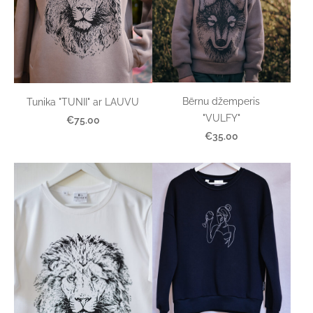
Bērnu džemperis
Tunika "TUNII" ar LAUVU
"VULFY"
€75.00
€35.00