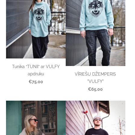
Tunika “TUNII” ar VULFY
apdruku
VĪRIEŠU DŽEMPERIS
"VULFY"
€75.00
€65.00