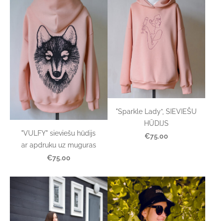
"Sparkle Lady”, SIEVIEŠU
HŪDIJS
"VULFY" sieviešu hūdijs
€75.00
ar apdruku uz muguras
€75.00