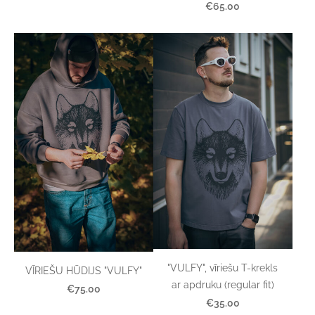
€65.00
"VULFY", vīriešu T-krekls
VĪRIEŠU HŪDIJS "VULFY"
ar apdruku (regular fit)
€75.00
€35.00