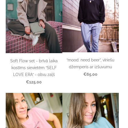
“mood: need beer”, vīriešu
Soft Flow set - brīvā laika
džemperis ar izšuvumu
kostīms sievietēm “SELF
€65.00
LOVE ERA” - olīvu zaļš
€125.00