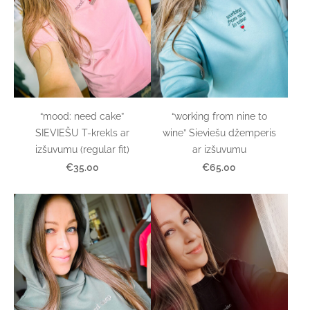
“mood: need cake”
“working from nine to
SIEVIEŠU T-krekls ar
wine” Sieviešu džemperis
izšuvumu (regular fit)
ar izšuvumu
€35.00
€65.00