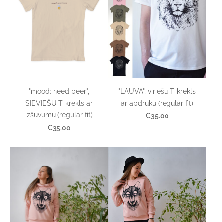
"mood: need beer",
"LAUVA", vīriešu T-krekls
SIEVIEŠU T-krekls ar
ar apdruku (regular fit)
izšuvumu (regular fit)
€35.00
€35.00