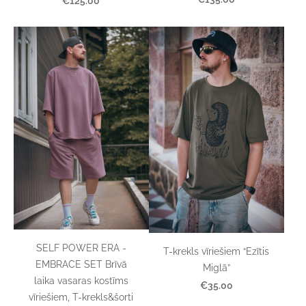
€125.00
SELF POWER ERA -
T-krekls vīriešiem “Ezītis
EMBRACE SET Brīvā
Miglā”
laika vasaras kostīms
€35.00
vīriešiem, T-krekls&šorti