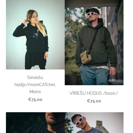
Sieviešu
hūdijs/moonCATcher,
Melns
VĪRIEŠU HŪDIJS /basic/
€75.00
€75.00