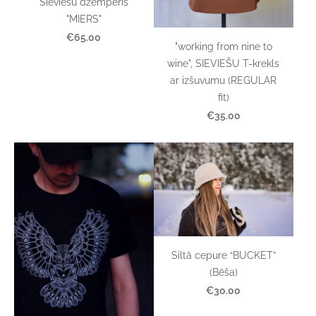
Sieviešu džemperis
"MIERS"
€65.00
"working from nine to
wine", SIEVIEŠU T-krekls
ar izšuvumu (REGULAR
fit)
€35.00
Siltā cepure “BUCKET”
(Bēša)
€30.00