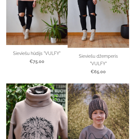
Sieviešu hūdijs "VULFY"
Sieviešu džemperis
€75.00
"VULFY"
€65.00