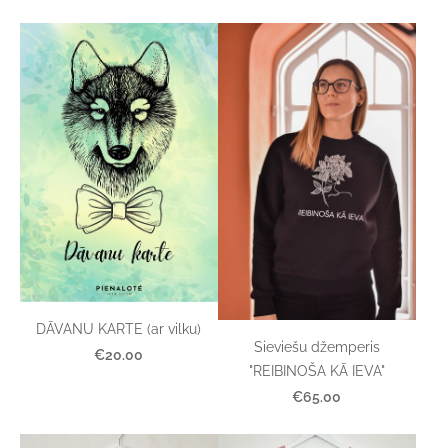
DĀVANU KARTE (ar vilku)
Sieviešu džemperis
€20.00
"REIBINOŠA KĀ IEVA"
€65.00