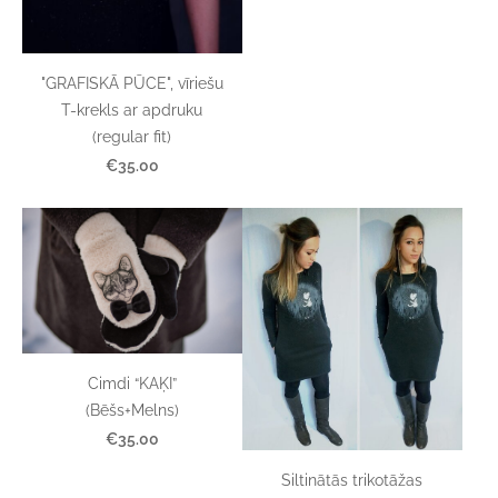
"GRAFISKĀ PŪCE", vīriešu
T-krekls ar apdruku
(regular fit)
€35.00
Cimdi “KAĶI”
(Bēšs+Melns)
€35.00
Siltinātās trikotāžas