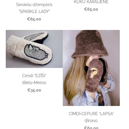
KŪKU KARALIENE
Sieviešu džemperis
€65.00
"SPARKLE LADY"
€65.00
Cimdi "EZĪŠI"
(Bēšs+Melns)
€35.00
CIMDI+CEPURE “LAPSA”
(Brūns)
€60.00