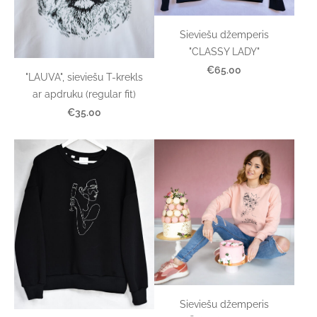
Sieviešu džemperis
"CLASSY LADY"
€65.00
"LAUVA", sieviešu T-krekls
ar apdruku (regular fit)
€35.00
Sieviešu džemperis