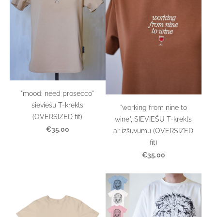
"mood: need prosecco"
sieviešu T-krekls
"working from nine to
(OVERSIZED fit)
wine", SIEVIEŠU T-krekls
€35.00
ar izšuvumu (OVERSIZED
fit)
€35.00