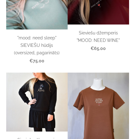
Sieviešu džemperis
"mood: need sleep"
"MOOD: NEED WINE"
SIEVIEŠU hūdijs
€65.00
(oversized, pagarināts)
€75.00