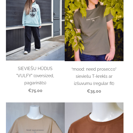
SIEVIEŠU HŪDIJS
“mood: need prosecco”
"VULFY" (oversized,
sieviešu T-krekls ar
pagarināts)
izšuvumu (regular fit)
€75.00
€35.00