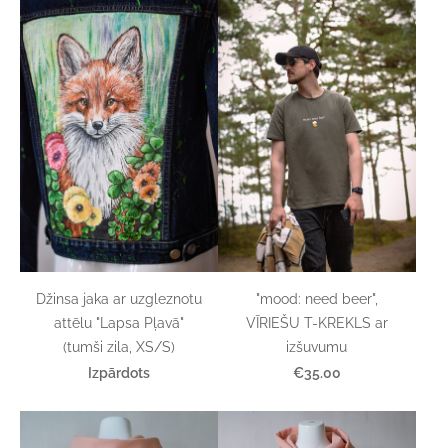
Džinsa jaka ar uzgleznotu
"mood: need beer",
attēlu "Lapsa Pļavā"
VĪRIEŠU T-KREKLS ar
(tumši zila, XS/S)
izšuvumu
Izpārdots
€35.00