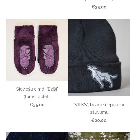
€35.00
Sieviešu cimdi "Ezīši"
(tumši violeti)
“VILKS”, beanie cepure ar
€35.00
izšuvumu
€20.00