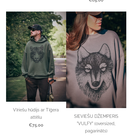
Vīriešu hūdijs ar Tīģera
SIEVIEŠU DŽEMPERIS
attēlu
"VULFY" (oversized,
€75.00
pagarināts)