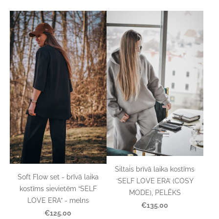
Siltais brīvā laika kostīms
Soft Flow set - brīvā laika
‘SELF LOVE ERA’ (COSY
kostīms sievietēm “SELF
MODE), PELĒKS
LOVE ERA” - melns
€135.00
€125.00