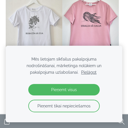
Mēs lietojam sīkfailus pakalpojuma
"STRAUJA KĀ GAUJA",
nodrošināšanai, mārketinga nolūkiem un
"REIBINOŠA KĀ IEVA",
sieviešu T-krekls ar
pakalpojuma uzlabošanai.
Pielāgot
sieviešu T-krekls ar
apdruku (regular fit)
apdruku (regular fit)
€35.00
€35.00
Pieņemt visus
Pieņemt tikai nepieciešamos