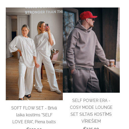
SELF POWER ERA -
COSY MODE LOUNGE
SOFT FLOW SET - Brīvā
SET SILTAIS KOSTĪMS
laika kostīms "SELF
VĪRIEŠIEM
LOVE ERA", Piena balts
€135.00