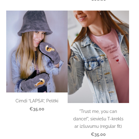
Cimdi “LAPSA”, Pelēki
€35.00
"Trust me, you can
dance!", sieviešu T-krekls
ar izšuvumu (regular fit)
€35.00