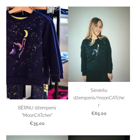
Sieviešu
džemperis/moonCATche
r
BĒRNU džemperis
€65.00
"MoonCATcher"
€35.00