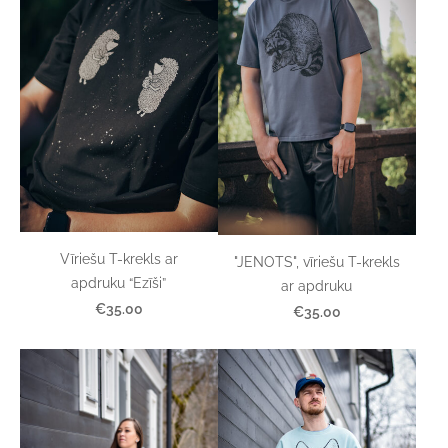
Vīriešu T-krekls ar
"JENOTS", vīriešu T-krekls
apdruku “Ezīši”
ar apdruku
€35.00
€35.00